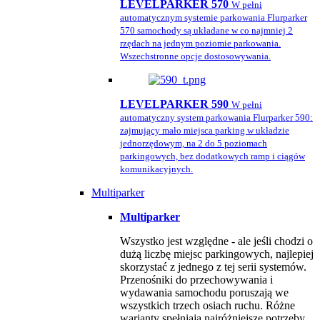
LEVELPARKER 570
W pełni
automatycznym systemie parkowania Flurparker
570 samochody są układane w co najmniej 2
rzędach na jednym poziomie parkowania.
Wszechstronne opcje dostosowywania.
LEVELPARKER 590
W pełni
automatyczny system parkowania Flurparker 590:
zajmujący mało miejsca parking w układzie
jednorzędowym, na 2 do 5 poziomach
parkingowych, bez dodatkowych ramp i ciągów
komunikacyjnych.
Multiparker
Multiparker
Wszystko jest względne - ale jeśli chodzi o
dużą liczbę miejsc parkingowych, najlepiej
skorzystać z jednego z tej serii systemów.
Przenośniki do przechowywania i
wydawania samochodu poruszają we
wszystkich trzech osiach ruchu. Różne
warianty spełniają najróżniejsze potrzeby,