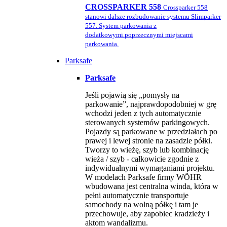
CROSSPARKER 558
Crossparker 558
stanowi dalsze rozbudowanie systemu Slimparker
557. System parkowania z
dodatkowymi.poprzecznymi miejscami
parkowania.
Parksafe
Parksafe
Jeśli pojawią się „pomysły na
parkowanie”, najprawdopodobniej w grę
wchodzi jeden z tych automatycznie
sterowanych systemów parkingowych.
Pojazdy są parkowane w przedziałach po
prawej i lewej stronie na zasadzie półki.
Tworzy to wieżę, szyb lub kombinację
wieża / szyb - całkowicie zgodnie z
indywidualnymi wymaganiami projektu.
W modelach Parksafe firmy WÖHR
wbudowana jest centralna winda, która w
pełni automatycznie transportuje
samochody na wolną półkę i tam je
przechowuje, aby zapobiec kradzieży i
aktom wandalizmu.