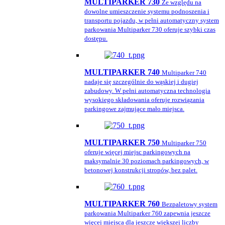
MULTIPARKER 730
Ze względu na
dowolne umieszczenie systemu podnoszenia i
transportu pojazdu, w pełni automatyczny system
parkowania Multiparker 730 oferuje szybki czas
dostępu.
MULTIPARKER 740
Multiparker 740
nadaje się szczególnie do wąskiej i dugiej
zabudowy. W pełni automatyczna technologia
wysokiego składowania oferuje rozwiązania
parkingowe zajmujące mało miejsca.
MULTIPARKER 750
Multiparker 750
oferuje więcej miejsc parkingowych na
maksymalnie 30 poziomach parkingowych, w
betonowej konstrukcji stropów, bez palet.
MULTIPARKER 760
Bezpaletowy system
parkowania Multiparker 760 zapewnia jeszcze
więcej miejsca dla jeszcze większej liczby