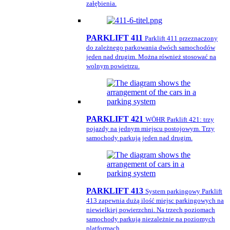
załębienia.
PARKLIFT 411
Parklift 411 przeznaczony
do zależnego parkowania dwóch samochodów
jeden nad drugim. Można również stosować na
wolnym powietrzu.
PARKLIFT 421
WÖHR Parklift 421: trzy
pojazdy na jednym miejscu postojowym. Trzy
samochody parkują jeden nad drugim.
PARKLIFT 413
System parkingowy Parklift
413 zapewnia dużą ilość miejsc parkingowych na
niewielkiej powierzchni. Na trzech poziomach
samochody parkują niezależnie na poziomych
platformach.