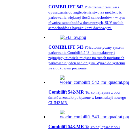
COMBILIFT 542
Połączenie przesuwu i
opuszczania do zagłebienia stworza możlwiość
parkowania większej ilośći samochodów, - w tym
również samochodów dostawczych, SUV-ów lub
samochodów z bagażnikami dachowymi.
COMIBLIFT 543
Półautomatyczny system
parkowania Combilift 543 - kompaktowy i
zajmujący niewiele miejsca na trzech poziomach
parkowania jeden nad drugim. Wjazd do systemu
na środkowym poziomie.
Combilift 542-MR
To, co najlepsze z obu
światów, zostało połączone w konstrukcji nowego
CL 542 MR.
Combilift 543-MR
To, co najlepsze z obu