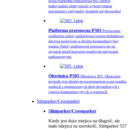
nowa Platforma Parkingowa 601 oferuje
maksymalną efektywność wykorzystania
przestrzeni i optymalny komfort użytkownika!
Platforma przesuwna P503
Przesuwane
wzdłużnie palety parkingowe tworzą dodatkowe
miejsca postojowe w drodze komunikacyjnej
garażu. Palety parkingowe poruszają się po
szynach przed konwencjonalnymi miejscami
parkingowymi.
Obrotnica P505
Obrotnica 505: Obracanie
pojazdu jest idealnym rozwiązaniem w przypadku
wąskich i ograniczonych dróg dojazdowych i
ciągów komunikacyjnych w garażach.
Slimparker/Crossparker
Slimparker/Crossparker
Kiedy jest dużo miejsca na długość, ale
mało miejsca na szerokość, Slimparker 557