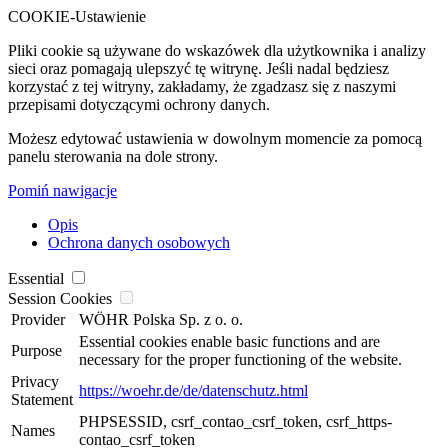
COOKIE-Ustawienie
Pliki cookie są używane do wskazówek dla użytkownika i analizy
sieci oraz pomagają ulepszyć tę witrynę. Jeśli nadal będziesz
korzystać z tej witryny, zakładamy, że zgadzasz się z naszymi
przepisami dotyczącymi ochrony danych.
Możesz edytować ustawienia w dowolnym momencie za pomocą
panelu sterowania na dole strony.
Pomiń nawigacje
Opis
Ochrona danych osobowych
Essential
Session Cookies
Provider
WÖHR Polska Sp. z o. o.
Essential cookies enable basic functions and are
Purpose
necessary for the proper functioning of the website.
Privacy
https://woehr.de/de/datenschutz.html
Statement
PHPSESSID, csrf_contao_csrf_token, csrf_https-
Names
contao_csrf_token